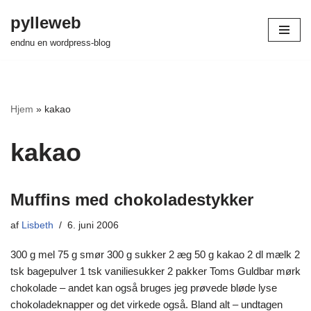
pylleweb
Spring
endnu en wordpress-blog
til
indhold
Hjem
»
kakao
kakao
Muffins med chokoladestykker
af
Lisbeth
6. juni 2006
300 g mel 75 g smør 300 g sukker 2 æg 50 g kakao 2 dl mælk 2
tsk bagepulver 1 tsk vaniliesukker 2 pakker Toms Guldbar mørk
chokolade – andet kan også bruges jeg prøvede bløde lyse
chokoladeknapper og det virkede også. Bland alt – undtagen