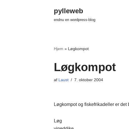
pylleweb
Spring
endnu en wordpress-blog
til
indhold
Hjem
»
Løgkompot
Løgkompot
af
Laust
7. oktober 2004
Løgkompot og fiskefrikadeller er det
Løg
vineddike