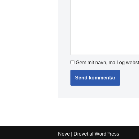
Gem mit navn, mail og webst
Neve
| Drevet af
WordPress