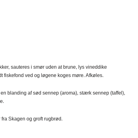
kker, sauteres i smør uden at brune, lys vineddike
idt fiskefond ved og løgene koges møre. Afkøles.
n blanding af sød sennep (aroma), stærk sennep (taffel),
e.
fra Skagen og groft rugbrød.