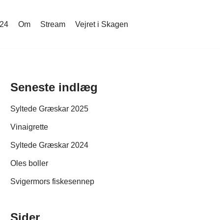
024
Om
Stream
Vejret i Skagen
Seneste indlæg
Syltede Græskar 2025
Vinaigrette
Syltede Græskar 2024
Oles boller
Svigermors fiskesennep
Sider