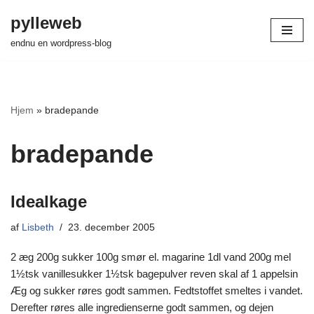
pylleweb
Spring
endnu en wordpress-blog
til
indhold
Hjem
»
bradepande
bradepande
Idealkage
af
Lisbeth
23. december 2005
2 æg 200g sukker 100g smør el. magarine 1dl vand 200g mel
1½tsk vanillesukker 1½tsk bagepulver reven skal af 1 appelsin
Æg og sukker røres godt sammen. Fedtstoffet smeltes i vandet.
Derefter røres alle ingredienserne godt sammen, og dejen