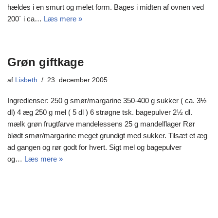
hældes i en smurt og melet form. Bages i midten af ovnen ved
200´ i ca…
Læs mere »
Grøn giftkage
af
Lisbeth
23. december 2005
Ingredienser: 250 g smør/margarine 350-400 g sukker ( ca. 3½
dl) 4 æg 250 g mel ( 5 dl ) 6 strøgne tsk. bagepulver 2½ dl.
mælk grøn frugtfarve mandelessens 25 g mandelflager Rør
blødt smør/margarine meget grundigt med sukker. Tilsæt et æg
ad gangen og rør godt for hvert. Sigt mel og bagepulver
og…
Læs mere »